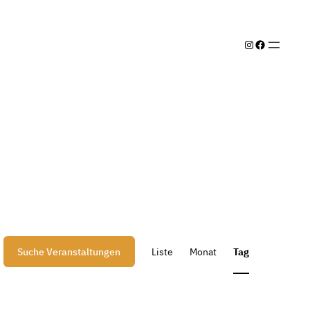
Instagram
Facebook
Veranstal
Suche Veranstaltungen
Liste
Monat
Tag
Ansichten
Navigatio