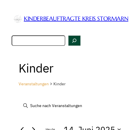
KINDERBEAUFTRAGTE KREIS STORMARN
Suchen
Kinder
Veranstaltungen
Kinder
Veranstaltungen
Veranstaltungen
Bitte
Schlüsselwort
Suche
for
eingeben.
14. Juni 2025
Suche
Heute