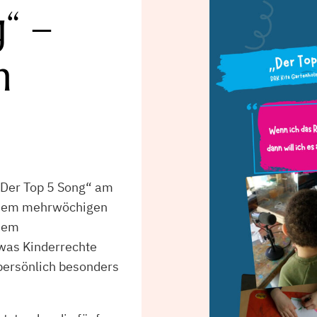
“ –
m
 „Der Top 5 Song“ am
einem mehrwöchigen
 dem
 was Kinderrechte
persönlich besonders