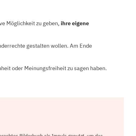
ive Möglichkeit zu geben,
ihre eigene
inderrechte gestalten wollen. Am Ende
chheit oder Meinungsfreiheit zu sagen haben.
erechtes Bilderbuch als Impuls genutzt, um das