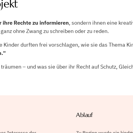
jekt
r ihre Rechte zu informieren
, sondern ihnen eine kreat
 ganz ohne Zwang zu schreiben oder zu reden.
e Kinder durften frei vorschlagen, wie sie das Thema K
h.“
, träumen – und was sie über ihr Recht auf Schutz, Glei
Ablauf
es Interesse der
Zu Beginn wurde ein kindg